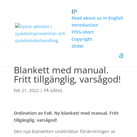
EN
Read about us in English
Introduction
PÅ GÅNG
Ordination av FaR. Blankett med manual.
FYSS-short
Fritt tillgänglig, varsågod!
Copyright
Order
Ordination av FaR.
Blankett med manual.
Fritt tillgänglig, varsågod!
feb 21, 2022
|
PÅ GÅNG
Ordination av FaR. Ny blankett med manual. Fritt
tillgänglig, varsågod!
Den nya blanketten underlättar förskrivningen av