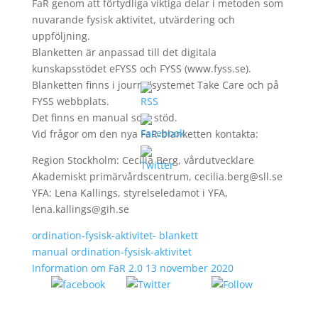
FaR genom att förtydliga viktiga delar i metoden som
nuvarande fysisk aktivitet, utvärdering och
uppföljning.
Blanketten är anpassad till det digitala
kunskapsstödet eFYSS och FYSS (www.fyss.se).
Blanketten finns i journalsystemet Take Care och på
FYSS webbplats.
Det finns en manual som stöd.
Vid frågor om den nya FaR-blanketten kontakta:
Region Stockholm: Cecilia Berg, vårdutvecklare
Akademiskt primärvårdscentrum, cecilia.berg@sll.se
YFA: Lena Kallings, styrelseledamot i YFA,
lena.kallings@gih.se
ordination-fysisk-aktivitet- blankett
manual ordination-fysisk-aktivitet
Information om FaR 2.0 13 november 2020
Tweet
Follow
Share on
us
Facebook