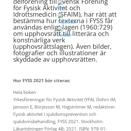
delförening till Svensk Förening
för Fysisk Aktivitet och
Idrottsmedicin (SFAIM), har rätt att
bestämma hur texterna i FYSS får
användas enligt lagen (1960:729)
om upphovsrätt till litterära och
konstnärliga verk
(upphovsrättslagen). Även bilder,
fotografier och illustrationer är
skyddade av upphovsrätten.
Hur FYSS 2021 bör citeras:
Hela boken
Yrkesföreningar för Fysisk Aktivitet (YFA). Dohrn IM,
Jansson E, Börjesson M, Hagströmer M, redaktörer.
Fysisk aktivitet i sjukdomsprevention och
sjukdomsbehandling, FYSS 2021. Stockholm:
Läkartidningen Förlag AB; 2021. ISBN: 978-91-