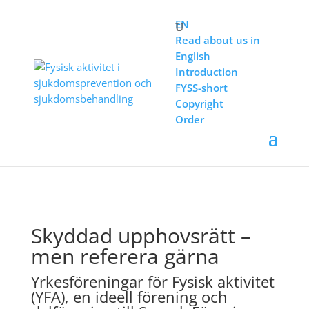
EN
Read about us in
English
Introduction
FYSS-short
Copyright
Order
OM FYSS
Upphovsrätt och Citering
Skyddad upphovsrätt –
men referera gärna
Yrkesföreningar för Fysisk aktivitet
(YFA), en ideell förening och