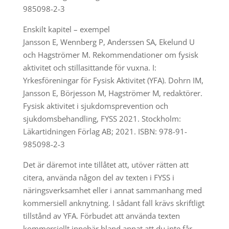
985098-2-3
Enskilt kapitel – exempel
Jansson E, Wennberg P, Anderssen SA, Ekelund U
och Hagströmer M. Rekommendationer om fysisk
aktivitet och stillasittande för vuxna. I:
Yrkesföreningar för Fysisk Aktivitet (YFA). Dohrn IM,
Jansson E, Börjesson M, Hagströmer M, redaktörer.
Fysisk aktivitet i sjukdomsprevention och
sjukdomsbehandling, FYSS 2021. Stockholm:
Läkartidningen Förlag AB; 2021. ISBN: 978-91-
985098-2-3
Det är däremot inte tillåtet att, utöver rätten att
citera, använda någon del av texten i FYSS i
näringsverksamhet eller i annat sammanhang med
kommersiell anknytning. I sådant fall krävs skriftligt
tillstånd av YFA. Förbudet att använda texten
kommersiellt innebär bland annat att du inte får