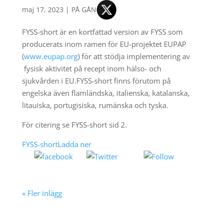
maj 17, 2023
|
PÅ GÅNG
FYSS-short är en kortfattad version av FYSS som
producerats inom ramen för EU-projektet EUPAP
(
www.eupap.org
) för att stödja implementering av
fysisk aktivitet på recept inom hälso- och
sjukvården i EU.FYSS-short finns förutom på
engelska även flamländska, italienska, katalanska,
litauiska, portugisiska, rumänska och tyska.
För citering se FYSS-short sid 2.
FYSS-short
Ladda ner
Tweet
Follow
Share on
us
Facebook
« Fler inlägg