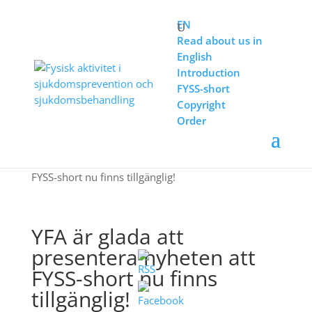
EN
Read about us in
English
Introduction
FYSS-short
Copyright
Order
PÅ GÅNG
YFA är glada att presentera nyheten att
FYSS-short nu finns tillgänglig!
YFA är glada att
presentera nyheten att
FYSS-short nu finns
tillgänglig!