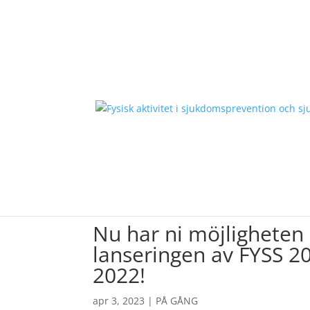
PÅ GÅNG
Nu har ni möjligheten att se FYSS-sy
Nu har ni möjligheten 
lanseringen av FYSS 2
2022!
apr 3, 2023
|
PÅ GÅNG