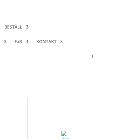
BESTÄLL
T
FaR
KONTAKT
22!