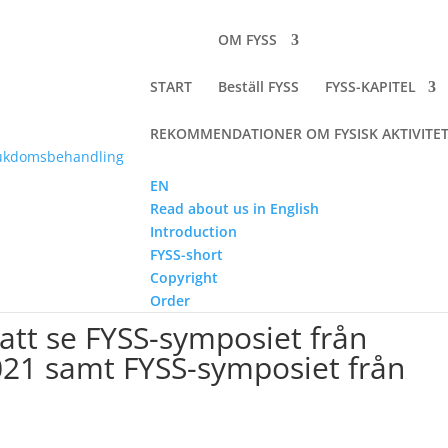
OM FYSS
START
Beställ FYSS
FYSS-KAPITEL
REKOMMENDATIONER OM FYSISK AKTIVITE
EN
Read about us in English
Introduction
mposiet från lanseringen av FYSS 2021 samt FYSS-symposiet från 20
FYSS-short
Copyright
Order
att se FYSS-symposiet från
021 samt FYSS-symposiet från