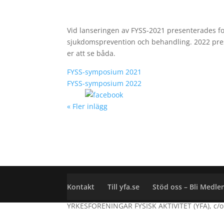
Vid lanseringen av FYSS-2021 presenterades fors
sjukdomsprevention och behandling. 2022 prese
er att se båda.
FYSS-symposium 2021
FYSS-symposium 2022
Share on Facebook
« Fler inlägg
Kontakt
Till yfa.se
Stöd oss – Bli Medl
YRKESFÖRENINGAR FYSISK AKTIVITET (YFA), 