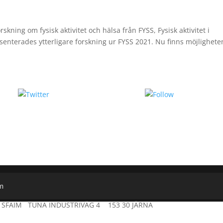
kning om fysisk aktivitet och hälsa från FYSS, Fysisk aktivitet i
nterades ytterligare forskning ur FYSS 2021. Nu finns möjlighete
Tweet
Follow us
em
c/o SFAIM TUNA INDUSTRIVÄG 4 153 30 JÄRNA